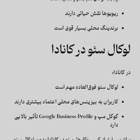
ریویوها نقش حیاتی دارند
برندینگ محلی بسیار قوی است
لوکال سئو در کانادا
در کانادا:
لوکال سئو فوق‌العاده مهم است
کاربران به بیزینس‌های محلی اعتماد بیشتری دارند
گوگل مپ و Google Business Profile تأثیر بالایی
دارد
برای بسیاری از کسب‌وکارها،
سئو در کانادا بدون لوکال سئو