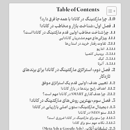
Table of Contents
چرا مارکتینگ در کانادا با همه‌جا فرق دارد؟
فصل اول: شناخت بازار و مخاطب در کانادا
چرا شناخت مخاطب اولین قدم مارکتینگ در کانادا است؟
ویژگی‌های مهم مشتریان کانادایی
تفاوت رفتار خرید در استان‌ها
انتاریو
بریتیش کلمبیا
کبک
آلبرتا
فصل دوم: استراتژی مارکتینگ در کانادا برای برندهای
تازه‌کار
تعیین هدف؛ اولین قدم یک استراتژی موفق
اهداف رایج برندها در بازار کانادا
چرا هدف‌گذاری SMART در کانادا مهم است؟
فصل سوم: بهترین روش‌های مارکتینگ در کانادا
دیجیتال مارکتینگ؛ ستون اصلی بازاریابی در کانادا
سئو (SEO) در کانادا
چرا سئو برای مارکتینگ در کانادا ضروری است؟
نکات مهم سئو برای کانادا
تبلیغات آنلاین (Google Ads و Meta Ads)