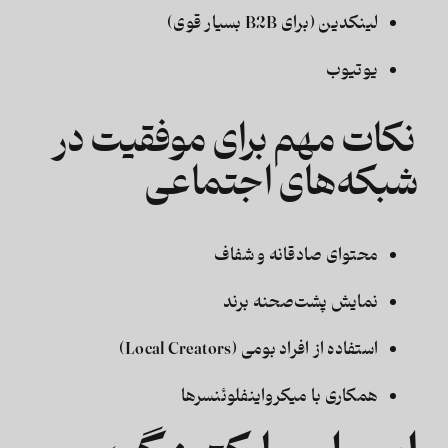
لینکدین (برای B2B بسیار قوی)
یوتیوب
نکات مهم برای موفقیت در
شبکه‌های اجتماعی
محتوای صادقانه و شفاف
نمایش پشت‌صحنه برند
استفاده از افراد بومی (Local Creators)
همکاری با میکرواینفلوئنسرها