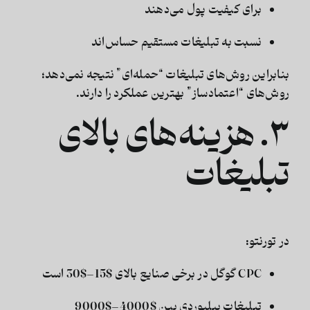
برای کیفیت پول می‌دهند
نسبت به تبلیغات مستقیم حساس‌اند
بنابراین روش‌های تبلیغات “حمله‌ای” نتیجه نمی‌دهد؛
روش‌های “اعتمادساز” بهترین عملکرد را دارند.
۳. هزینه‌های بالای
تبلیغات
در تورنتو:
CPC گوگل در برخی صنایع بالای
$15–$30
است
تبلیغات بیلبوردی بین
$4000–$9000