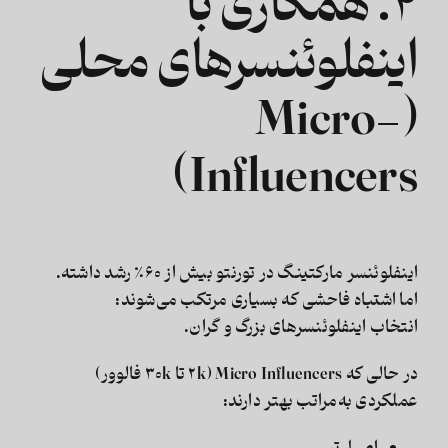
۴. همکاری با
اینفلوئنسرهای محلی
(Micro-
Influencers)
اینفلوئنسر مارکتینگ در تورنتو بیش از ۶۰٪ رشد داشته.
اما اشتباه فاحشی که بسیاری مرتکب می‌شوند:
انتخاب اینفلوئنسرهای بزرگ و گران.
در حالی که
Micro Influencers
(۲k تا ۳۰k فالوور)
عملکردی به‌مراتب بهتر دارند: