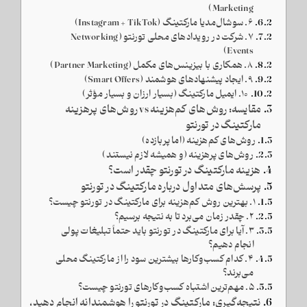
Marketing)
۶. سوشال‌مدیا مارکتینگ (Instagram + TikTok)
۷. شرکت در رویدادهای محلی تورنتو (Networking
Events)
۸. همکاری با بیزینس‌های مکمل (Partner Marketing)
۹. ایجاد پیشنهادهای هوشمند (Smart Offers)
۱۰. ایمیل مارکتینگ (بسیار ارزان و بسیار مؤثر)
مقایسه: روش‌های کم‌هزینه vs روش‌های پرهزینه
مارکتینگ در تورنتو
روش‌های کم‌هزینه (اما پربازده)
روش‌های پرهزینه (و همیشه لازم نیستند)
هزینه مارکتینگ در تورنتو چقدر است؟
پرسش‌های متداول درباره مارکتینگ در تورنتو
۱. بهترین روش کم‌هزینه برای مارکتینگ در تورنتو چیست؟
۲. چقدر زمان می‌برد تا به نتیجه برسیم؟
۳. آیا برای مارکتینگ در تورنتو باید حتماً تبلیغات پولی
انجام دهیم؟
۴. کدام کسب‌وکارها بیشترین سود را از مارکتینگ محلی
می‌برند؟
۵. مهم‌ترین اشتباه کسب‌وکارهای تورنتو چیست؟
نتیجه‌گیری: مارکتینگ در تورنتو را هوشمندانه انجام دهید،