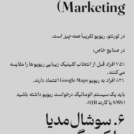
Marketing)
در تورنتو، ریویو تقریباً
همه‌چیز
است.
در صنایع خاص:
۷۵٪ افراد قبل از انتخاب کلینیک زیبایی ریویوها را مقایسه
می‌کنند.
۸۲٪ افراد به ریویو Google Maps اعتماد دارند.
باید یک سیستم اتوماتیک درخواست ریویو داشته باشید
(SMS یا کارت QR).
۶. سوشال‌مدیا