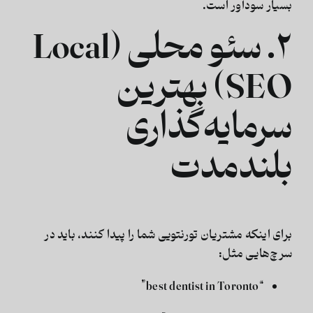
بسیار سودآور است.
۲. سئو محلی (Local
SEO) بهترین
سرمایه‌گذاری
بلندمدت
برای اینکه مشتریان تورنتویی شما را پیدا کنند، باید در
سرچ‌هایی مثل:
“best dentist in Toronto”