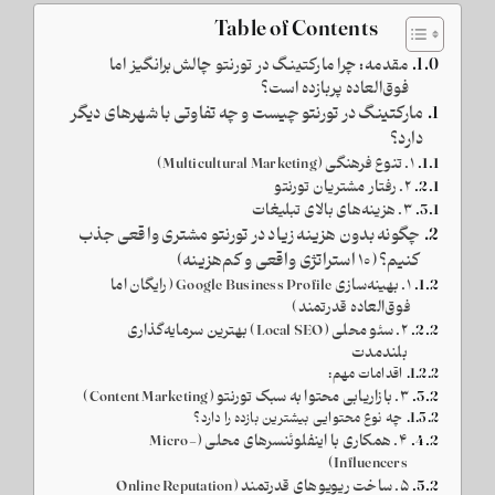
Table of Contents
مقدمه: چرا مارکتینگ در تورنتو چالش‌برانگیز اما
فوق‌العاده پربازده است؟
مارکتینگ در تورنتو چیست و چه تفاوتی با شهرهای دیگر
دارد؟
۱. تنوع فرهنگی (Multicultural Marketing)
۲. رفتار مشتریان تورنتو
۳. هزینه‌های بالای تبلیغات
چگونه بدون هزینه زیاد در تورنتو مشتری واقعی جذب
کنیم؟ (۱۰ استراتژی واقعی و کم‌هزینه)
۱. بهینه‌سازی Google Business Profile (رایگان اما
فوق‌العاده قدرتمند)
۲. سئو محلی (Local SEO) بهترین سرمایه‌گذاری
بلندمدت
اقدامات مهم:
۳. بازاریابی محتوا به سبک تورنتو (Content Marketing)
چه نوع محتوایی بیشترین بازده را دارد؟
۴. همکاری با اینفلوئنسرهای محلی (Micro-
Influencers)
۵. ساخت ریویوهای قدرتمند (Online Reputation