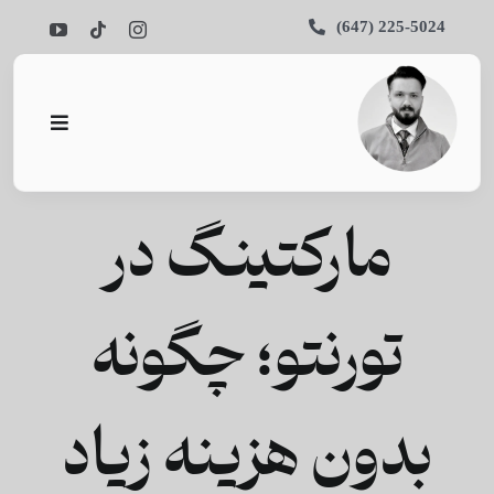
Ski
225-5024 (647)
t
conten
Toggle
vigation
Home
مارکتینگ در
About
Services
تورنتو؛ چگونه
Portfolio
Blog
بدون هزینه زیاد
Contact