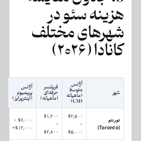
هزینه سئو در
شهرهای مختلف
کانادا (۲۰۲۶)
آژانس
فریلنسر
آژانس
متوسط
شهر
حرفه‌ای
پریمیوم
(ماهیانه
(ماهیانه)
(اینترپرایز)
CAD)
$۱,۲۰۰
$۲,۵۰۰
تورنتو
$۶,۰۰۰ –
–
–
$۱۲,۰۰۰+
(Toronto)
$۲,۸۰۰
$۵,۰۰۰