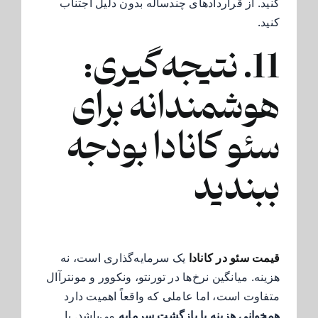
کنید. از قراردادهای چندساله بدون دلیل اجتناب
کنید.
11. نتیجه‌گیری:
هوشمندانه برای
سئو کانادا بودجه
ببندید
قیمت سئو در کانادا
یک سرمایه‌گذاری است، نه
هزینه. میانگین نرخ‌ها در تورنتو، ونکوور و مونترآال
متفاوت است، اما عاملی که واقعاً اهمیت دارد
همخوانی هزینه با بازگشت سرمایه
می‌باشد. با