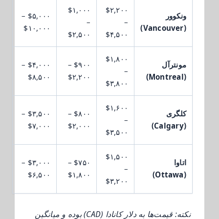
$۱,۰۰۰
$۲,۲۰۰
ونکوور
$۵,۰۰۰ –
–
–
$۱۰,۰۰۰
(Vancouver)
$۲,۵۰۰
$۴,۵۰۰
$۱,۸۰۰
مونترآل
$۹۰۰ –
$۴,۰۰۰ –
–
$۸,۵۰۰
$۲,۲۰۰
(Montreal)
$۳,۸۰۰
$۱,۶۰۰
کلگری
$۸۰۰ –
$۳,۵۰۰ –
–
$۷,۰۰۰
$۲,۰۰۰
(Calgary)
$۳,۵۰۰
$۱,۵۰۰
اتاوا
$۷۵۰ –
$۳,۰۰۰ –
–
$۶,۵۰۰
$۱,۸۰۰
(Ottawa)
$۳,۲۰۰
نکته: قیمت‌ها به دلار کانادا (CAD) بوده و میانگین