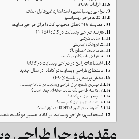
الزامات WCAG
طراحی ریسپانسیو؛ استاندارد غیرقابل حذف
نکات طراحی ریسپانسیو
مقایسه CMSهای محبوب کانادا برای طراحی سایت
هزینه طراحی وبسایت در کانادا (۲۰۲۵)
سایت شرکتی
فروشگاه اینترنتی
سایت‌های سطح بالا
عوامل تأثیرگذار بر قیمت
اشتباهات رایج در طراحی وبسایت در کانادا
ترندهای طراحی وبسایت در کانادا در سال جدید
بخش پرسش و پاسخ (FAQ)
بهترین پلتفرم برای طراحی وبسایت در کانادا چیست؟
هزینه طراحی یک سایت حرفه‌ای چقدر است؟
چقدر طول می‌کشد؟
آیا سئو از روز اول لازم است؟
آیا رعایت قوانین PIPEDA اجباری است؟
نتیجه‌گیری؛ طراحی وبسایت در کانادا مسیر موفقیت شما
مقدمه؛ چرا طراحی وب