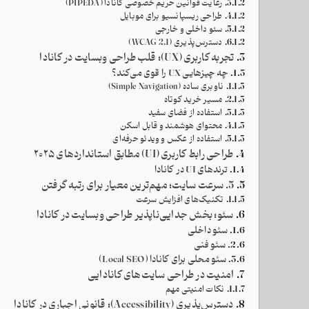
رعایت قوانین حریم خصوصی کانادا (PIPEDA)
طراحی ریسپانسیو برای موبایل
سئو داخلی و خارجی
دسترس‌پذیری (WCAG 2.1)
تجربه کاربری (UX)؛ قلب طراحی وبسایت در کانادا
چه چیزهایی UX را قوی می‌کند؟
ناوبری ساده (Simple Navigation)
مسیر خرید کوتاه
استفاده از فضای سفید
محتوای هوشمند و قابل اسکن
استفاده از عکس و ویدئو حرفه‌ای
طراحی رابط کاربری (UI) مطابق استانداردهای ۲۰۲۵
ترندهای UI در کانادا
5. سرعت سایت؛ مهم‌ترین معیار برای رتبه گرفتن
تکنیک‌های افزایش سرعت
سئو؛ بخش جدایی‌ناپذیر طراحی وبسایت در کانادا
سئو داخلی
سئو فنی
سئو محلی برای کانادا (Local SEO)
امنیت در طراحی سایت‌های کانادایی
نکات امنیتی مهم
دسترس‌پذیری (Accessibility)؛ قانونی اجباری در کانادا