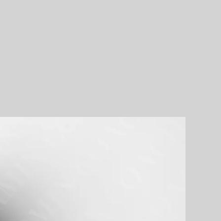
View
Larger
Image