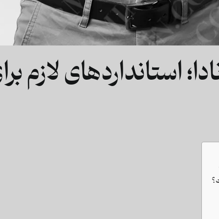
دا؛ استانداردهای لازم ب
ت؟