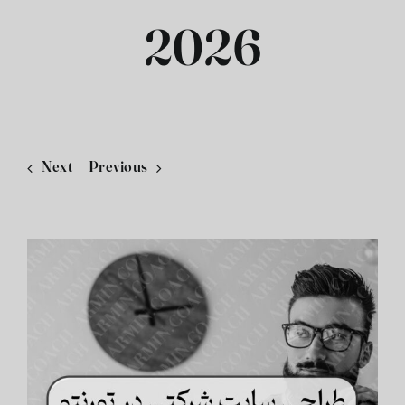
2026
فارسی
Next
Previous
View
Larger
Image