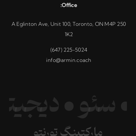
Office:
250 A Eglinton Ave, Unit 100, Toronto, ON M4P
1K2
225-5024 (647)
info@armin.coach
تو • سئو • دیجی
مارکتینگ تورنتو