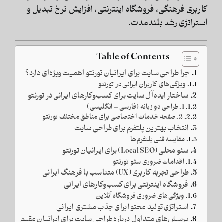
کاربری فرهنگی، فروشگاه اینترنتی، افزایش نرخ تبدیل و
استراتژی رشد بلندمدت.
Table of Contents
چرا طراحی سایت برای ایرانیان تورنتو اهمیت ویژه‌ای دارد؟
ویژگی‌های کاربران ایرانی در تورنتو
ساختار ایده‌آل سایت برای کسب‌وکارهای ایرانی در تورنتو
1. طراحی دو زبانه (فارسی – انگلیسی)
2. صفحه خدمات اختصاصی برای مناطق مختلف تورنتو
انتخاب بهترین پلتفرم برای طراحی سایت
مقایسه فنی پلتفرم‌ها
سئو محلی (Local SEO) برای ایرانیان تورنتو
اقدامات ضروری سئو تورنتو
طراحی تجربه کاربری (UX) متناسب با فرهنگ ایرانی
فروشگاه اینترنتی برای کسب‌وکارهای ایرانی
ویژگی‌های ضروری فروشگاه آنلاین
استراتژی تولید محتوا برای جذب مشتری ایرانی
پرسش‌های متداول درباره طراحی سایت برای ایرانیان مقیم