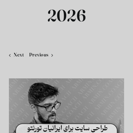
2026
فارسی
Next
Previous
View
Larger
Image