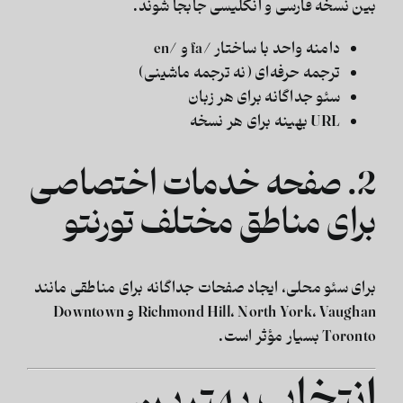
بین نسخه فارسی و انگلیسی جابجا شوند.
دامنه واحد با ساختار /fa و /en
ترجمه حرفه‌ای (نه ترجمه ماشینی)
سئو جداگانه برای هر زبان
URL بهینه برای هر نسخه
2. صفحه خدمات اختصاصی
برای مناطق مختلف تورنتو
برای سئو محلی، ایجاد صفحات جداگانه برای مناطقی مانند
Richmond Hill، North York، Vaughan و Downtown
Toronto بسیار مؤثر است.
انتخاب بهترین