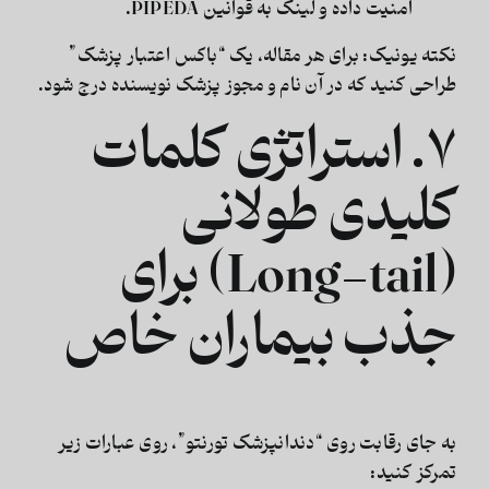
امنیت داده و لینک به قوانین PIPEDA.
نکته یونیک:
برای هر مقاله، یک “باکس اعتبار پزشک”
طراحی کنید که در آن نام و مجوز پزشک نویسنده درج شود.
۷. استراتژی کلمات
کلیدی طولانی
(Long-tail) برای
جذب بیماران خاص
به جای رقابت روی “دندانپزشک تورنتو”، روی عبارات زیر
تمرکز کنید: