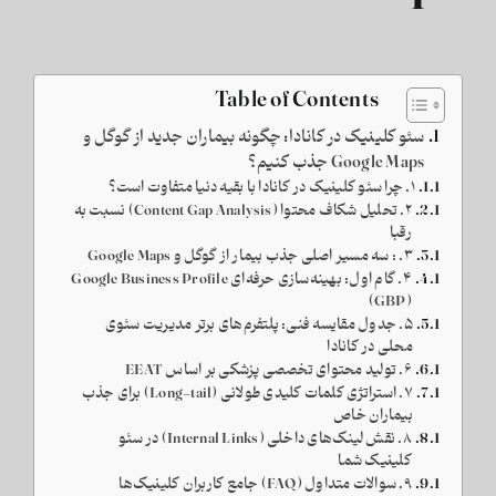
Table of Contents
سئو کلینیک در کانادا: چگونه بیماران جدید از گوگل و
Google Maps جذب کنیم؟
۱. چرا سئو کلینیک در کانادا با بقیه دنیا متفاوت است؟
۲. تحلیل شکاف محتوا (Content Gap Analysis) نسبت به
رقبا
۳. : سه مسیر اصلی جذب بیمار از گوگل و Google Maps
۴. گام اول: بهینه‌سازی حرفه‌ای Google Business Profile
(GBP)
۵. جدول مقایسه فنی: پلتفرم‌های برتر مدیریت سئوی
محلی در کانادا
۶. تولید محتوای تخصصی پزشکی بر اساس EEAT
۷. استراتژی کلمات کلیدی طولانی (Long-tail) برای جذب
بیماران خاص
۸. نقش لینک‌های داخلی (Internal Links) در سئو
کلینیک شما
۹. سوالات متداول (FAQ) جامع کاربران کلینیک‌ها