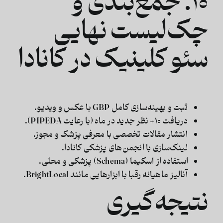
۱۰. جمع‌بندی و
چک‌لیست نهایی
سئو کلینیک در کانادا
ثبت و بهینه‌سازی کامل GBP با عکس و ویدیو.
دریافت ۱۰+ نظر جدید در ماه (با رعایت PIPEDA).
انتشار مقالات تخصصی با معرفی پزشک و مجوز.
لینک‌سازی با انجمن‌های پزشکی کانادا.
استفاده از اسکیما (Schema) پزشکی و محلی.
آنالیز ماهیانه رقبا با ابزارهایی مانند BrightLocal.
نتیجه‌گیری