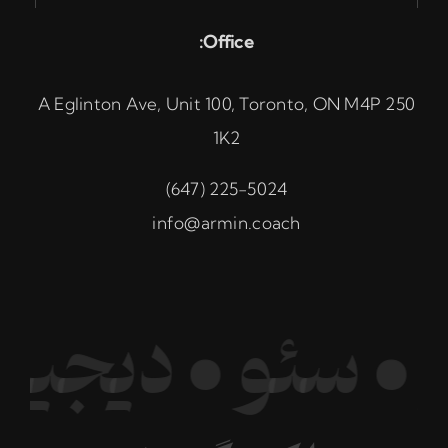
Office:
250 A Eglinton Ave, Unit 100, Toronto, ON M4P
1K2
225-5024 (647)
info@armin.coach
تو • سئو • دیج