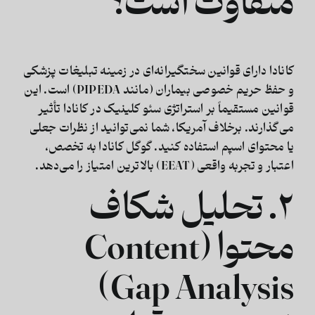
متفاوت است؟
کانادا دارای قوانین سختگیرانه‌ای در زمینه تبلیغات پزشکی
و حفظ حریم خصوصی بیماران (مانند
PIPEDA
) است. این
قوانین مستقیماً بر استراتژی
سئو کلینیک در کانادا
تأثیر
می‌گذارند. برخلاف آمریکا، شما نمی‌توانید از نظرات جعلی
یا محتوای اسپم استفاده کنید. گوگل کانادا به
تخصص،
اعتبار و تجربه واقعی
(EEAT) بالاترین امتیاز را می‌دهد.
۲. تحلیل شکاف
محتوا (Content
Gap Analysis)