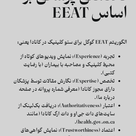
اساس EEAT
الگوریتم EEAT گوگل برای
سئو کلینیک در کانادا
یعنی:
تجربه (Experience):
نمایش ویدیوهای کوتاه از
محیط کلینیک و مصاحبه با بیماران (با رضایت
کتبی).
تخصص (Expertise):
نگارش مقالات توسط پزشکان
دارای مجوز کانادا (معرفی شماره پروانه در صفحه
درباره ما).
اعتبار (Authoritativeness):
دریافت بک‌لینک از
سایت‌های دات جی‌او و دات ارگ کانادا (مانند
health.gov.on.ca).
اعتماد (Trustworthiness):
نمایش گواهی‌های