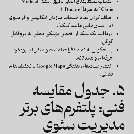
انتخاب دسته‌بندی اصلی دقیق (مثلاً “Medical
Clinic” نه صرفاً “Doctor”).
اضافه کردن تمام خدمات به زبان انگلیسی و فرانسوی
(در استان‌هایی مانند کبک).
دریافت
بک‌لینک از انجمن پزشکی محلی
به پروفایل
گوگل.
پاسخگویی به تمام نظرات (مثبت و منفی) با رویکرد
حرفه‌ای و همدلانه.
انتشار
پست‌های هفتگی Google Maps
با تخفیف‌های
فصلی.
۵. جدول مقایسه
فنی: پلتفرم‌های برتر
مدیریت سئوی