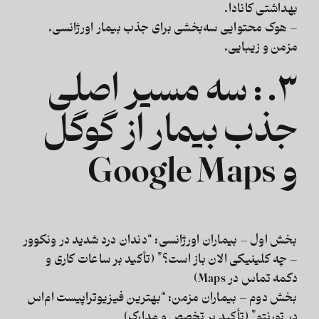
بهداشتی کانادا.
–
هوک محتوایی سه‌بخشی
برای جذب بیمار اورژانسی،
مزمن و زیبایی.
۳. : سه مسیر اصلی
جذب بیمار از گوگل
و Google Maps
بخش اول – بیماران اورژانسی:
“دندان درد شدید در ونکوور
– چه کلینیکی الان باز است؟” (تأکید بر ساعات کاری و
دکمه تماس در Maps)
بخش دوم – بیماران مزمن:
“بهترین فیزیوتراپیست ام‌اس
در تورنتو” (تأکید بر تخصص و مدارک)