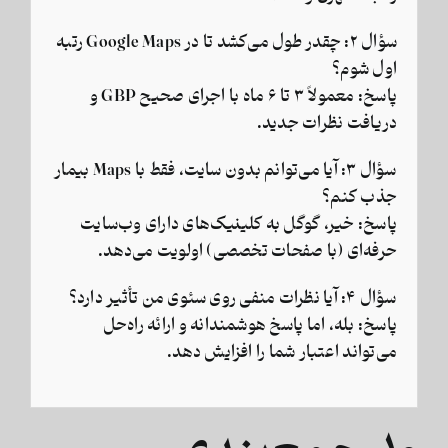
سؤال ۲:
چقدر طول می‌کشد تا در Google Maps رتبه
اول شوم؟
پاسخ:
معمولاً ۳ تا ۶ ماه با اجرای صحیح GBP و
دریافت نظرات جدید.
سؤال ۳:
آیا می‌توانم بدون سایت، فقط با Maps بیمار
جذب کنم؟
پاسخ:
خیر، گوگل به کلینیک‌های دارای وب‌سایت
حرفه‌ای (با صفحات تخصصی) اولویت می‌دهد.
سؤال ۴:
آیا نظرات منفی روی سئوی من تأثیر دارد؟
پاسخ:
بله، اما پاسخ هوشمندانه و ارائه راه‌حل
می‌تواند اعتبار شما را افزایش دهد.