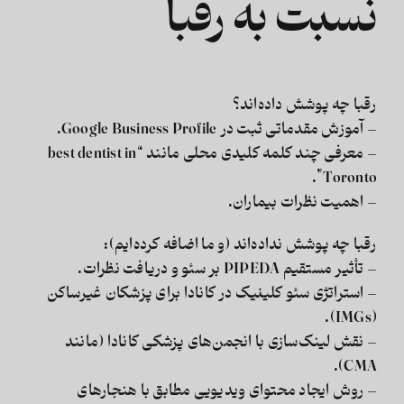
نسبت به رقبا
رقبا چه پوشش داده‌اند؟
– آموزش مقدماتی ثبت در Google Business Profile.
– معرفی چند کلمه کلیدی محلی مانند “best dentist in
Toronto”.
– اهمیت نظرات بیماران.
رقبا چه پوشش نداده‌اند (و ما اضافه کرده‌ایم):
– تأثیر مستقیم
PIPEDA
بر سئو و دریافت نظرات.
– استراتژی
سئو کلینیک در کانادا
برای پزشکان غیرساکن
(IMGs).
– نقش
لینک‌سازی با انجمن‌های پزشکی کانادا
(مانند
CMA).
– روش
ایجاد محتوای ویدیویی
مطابق با هنجارهای