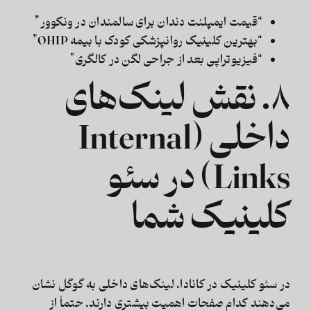
“قیمت ایمپلنت دندان برای سالمندان در ونکوور”
“بهترین کلینیک روانپزشکی کودک با بیمه OHIP”
“فیزیوتراپی بعد از جراحی لگن در کالگری”
۸. نقش لینک‌های
داخلی (Internal
Links) در سئو
کلینیک شما
در
سئو کلینیک در کانادا
، لینک‌های داخلی به گوگل نشان
می‌دهند کدام صفحات اهمیت بیشتری دارند. حتماً از