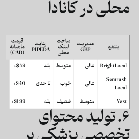
محلی در کانادا
ساخت
قیمت
مدیریت
رعایت
پلتفرم
لینک
ماهیانه
PIPEDA
GBP
محلی
(CAD)
BrightLocal
عالی
متوسط
بله
$49+
Semrush
عالی
خوب
تا حدی
$40+
Local
Yext
متوسط
ضعیف
بله
$199+
۶. تولید محتوای
تخصصی پزشکی بر