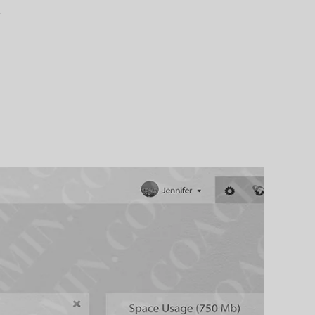
e
View
Larger
Image