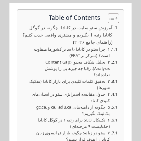
Table of Contents
آموزش سئو سایت در کانادا: چگونه در گوگل
کانادا رتبه 1 بگیریم و مشتری واقعی جذب کنیم؟
(راهنمای جامع ۲۰۲۶)
۱. چرا سئو در کانادا با سایر کشورها متفاوت
است؟ (تمرکز بر EEAT)
۲. تحلیل شکاف محتوا (Content Gap
Analysis): رقبا چه چیزهایی را پوشش
نداده‌اند؟
۳. تحقیق کلمات کلیدی برای بازار کانادا (تفکیک
شهرها)
۴. جدول مقایسه استراتژی سئو در استان‌های
کلیدی کانادا
۵. چگونه از دامنه‌های .ca، .edu.ca و .gc.ca
بک‌لینک بگیریم؟
۶. تکنیکال SEO برای رتبه ۱ در گوگل کانادا
(چک‌لیست ۹ مرحله‌ای)
۷. سئو دو زبانه: چگونه بازار فرانسوی زبان
کانادا را هدف قرار دهیم؟