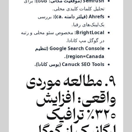
Semrush (موقعیت مکانی: کانادا):
برای
تحلیل کلمات کلیدی محلی.
Ahrefs (فیلتر دامنه .ca):
بررسی
بک‌لینک‌های رقبا.
BrightLocal:
مخصوص سئو محلی و رتبه
در گوگل مپ کانادا.
Google Search Console (تنظیم
region=Canada).
Canuck SEO Tools (بومی کانادا).
۹. مطالعه موردی
واقعی: افزایش
۳۲۰٪ ترافیک