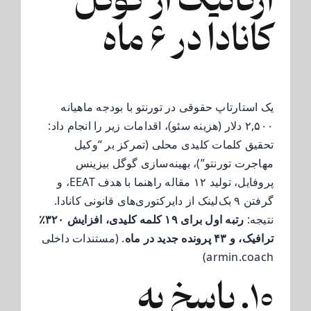
ارگانیک از گوگل
کانادا در ۶ ماه
یک استارتاپ حقوقی در تورنتو با بودجه ماهیانه
۲,۵۰۰ دلار (هزینه سئو)، اقدامات زیر را انجام داد:
تحقیق کلمات کلیدی محلی (تمرکز بر “وکیل
مهاجرت تورنتو”)، بهینه‌سازی گوگل بیزینس
پروفایل، تولید ۱۲ مقاله راهنما با هدف EEAT، و
گرفتن ۹ بک‌لینک از دایرکتوری‌های قانونی کانادا.
نتیجه:
رتبه اول برای ۱۹ کلمه کلیدی، افزایش ۳۲۰٪
ترافیک، و ۴۳ پرونده جدید در ماه
. (مستندات داخلی
armin.coach)
۱۰. پاسخ به