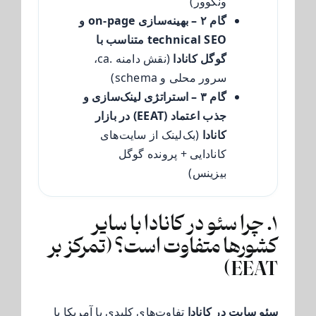
ونکوور)
گام ۲ – بهینه‌سازی on-page و
technical SEO متناسب با
گوگل کانادا
(نقش دامنه .ca،
سرور محلی و schema)
گام ۳ – استراتژی لینک‌سازی و
جذب اعتماد (EEAT) در بازار
کانادا
(بک‌لینک از سایت‌های
کانادایی + پرونده گوگل
بیزینس)
۱. چرا سئو در کانادا با سایر
کشورها متفاوت است؟ (تمرکز بر
EEAT)
سئو سایت در کانادا
تفاوت‌های کلیدی با آمریکا یا