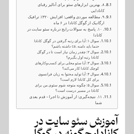
۸. بهترین ابزارهای سئو برای آنالیز رقبای
کانادایی
۹. مطالعه موردی واقعی: افزایش ۳۲۰٪ ترافیک
ارگانیک از گوگل کانادا در ۶ ماه
۱۰. پاسخ به سوالات رایج درباره سئو سایت در
کانادا
سوال ۱: آیا برای رتبه گرفتن در گوگل کانادا
حتما باید دامنه .ca داشته باشم؟
سوال ۲: چقدر زمان نیاز است تا در گوگل
کانادا رتبه اول بگیرم؟
سوال ۳: آیا سئو محلی برای کسب‌وکارهای
کوچک کانادا کار می‌کند؟
سوال ۴: آیا تولید محتوا به زبان فرانسوی
برای کل کانادا لازم است؟
سوال ۵: چگونه متوجه شوم سئوی من برای
کانادا در مسیر درست است؟
۱۱. نتیجه‌گیری: از آموزش تا اجرا – قدم بعدی
شما
آموزش سئو سایت در