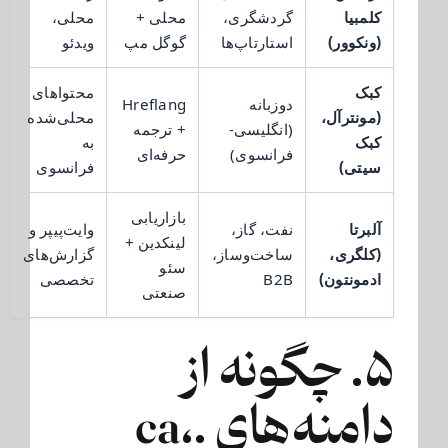
کلمبیا
گردشگری،
محلی +
محلی،
(ونکوور)
استارتاپ‌ها
گوگل مپ
ویدئو
کبک
محتواهای
دوزبانه
Hreflang
(مونترآل،
محلی‌شده
(انگلیسی-
+ ترجمه
کبک
به
فرانسوی)
حرفه‌ای
سیتی)
فرانسوی
بازاریابی
آلبرتا
نفت، گاز،
وایت‌پیپر و
لینکدین +
(کلگری،
ساخت‌وساز،
گزارش‌های
سئو
ادمونتون)
B2B
تخصصی
صنعتی
۵. چگونه از
دامنه‌های .ca،