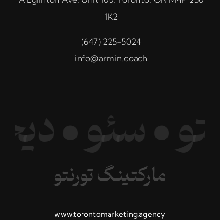
1K2
225-5024 (647)
info@armin.coach
ورنتو • سئو • 
مارکتینگ تورنتو
www.torontomarketing.agency