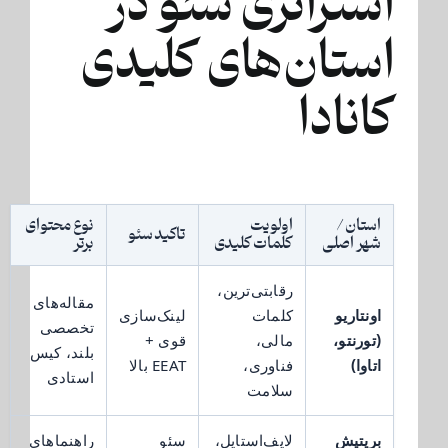
استراتژی سئو در
استان‌های کلیدی
کانادا
استان /
اولویت
نوع محتوای
تاکید سئو
شهر اصلی
کلمات کلیدی
برتر
رقابتی‌ترین،
مقاله‌های
اونتاریو
کلمات
لینک‌سازی
تخصصی
(تورنتو،
مالی،
قوی +
بلند، کیس
اتاوا)
فناوری،
EEAT بالا
استادی
سلامت
بریتیش
لایف‌استایل،
سئو
راهنماهای