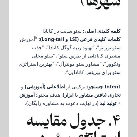
شهرها)
کلمه کلیدی اصلی:
سئو سایت در کانادا
کلمات کلیدی فرعی (LSI و Long-tail):
“آموزش
سئو تورنتو”، “بهبود رتبه گوگل کانادا”، “جذب
مشتری کانادایی از طریق سئو”، “سئو محلی
ونکوور”، “مشاور سئو مونترآل”، “بهترین استراتژی
سئو برای بیزینس کانادایی”.
Intent جستجو:
ترکیبی از
اطلاعاتی (آموزشی)
و
تجاری (یافتن مشاور یا ابزار)
. هدف محتوا:
آموزش
+ تولید لید
(در نهایت دعوت به مشاوره رایگان).
۴. جدول مقایسه