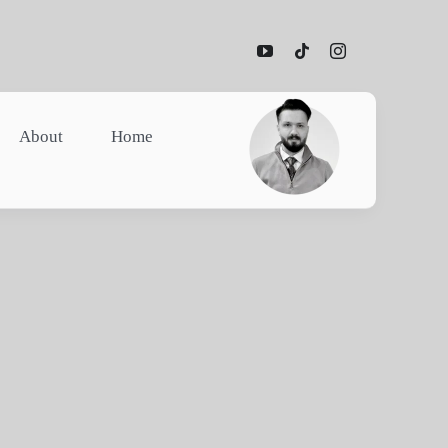
Ski
t
conten
About
Home