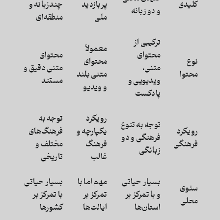
کلیدی
پربازدید
چندزبانه و
و دو زبانه
ملی
منطقه‌ای
ترکیبی از
معمولاً
محتوای
محتوای
نوع
محتوای
متنی،
متنی دقیق و
محتوا
متنی بلند
ویدیویی و
مستند
و ویدیو
پادکست
رویکرد
توجه به
توجه به تنوع
رویکرد
یکپارچه و
فرهنگ‌های
فرهنگی و دو
فرهنگی
فرهنگ
مختلف و
زبانگی
غالب
تاریخی
بسیار حیاتی
مهم اما با
بسیار حیاتی
سئوی
و با تمرکز بر
تمرکز بر
با تمرکز بر
محلی
استان‌ها
ایالت‌ها
کشورها