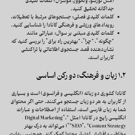
(مثل تورنتو، ونکوور، مونترال) کلمات کلیدی
جداگانه تحقیق کنید.
کلمات کلیدی فصلی:
جستجوهای مرتبط با تعطیلات،
رویدادهای ورزشی و فرهنگی کانادا را شناسایی کنید.
کلمات کلیدی مبتنی بر سوال:
عباراتی مانند
“چگونه”، “چرا”، “بهترین راه برای” را بررسی کنید که
نشان‌دهنده قصد جستجوی اطلاعاتی یا تراکنشی
کاربران است.
۱.۲ زبان و فرهنگ: دو رکن اساسی
کانادا کشوری دو زبانه (انگلیسی و فرانسوی) است و بسیاری
از کاربران به هر دو زبان جستجو می‌کنند. حتی اگر محتوای
شما به زبان فارسی است، استفاده از اصطلاحات و عبارات
انگلیسی رایج در کانادا (مثل “Digital Marketing”،
“SEO”، “Content Strategy”) می‌تواند به درک بهتر
مخاطب و افزایش اعتبار محتوا کمک کند. همچنین، رعایت