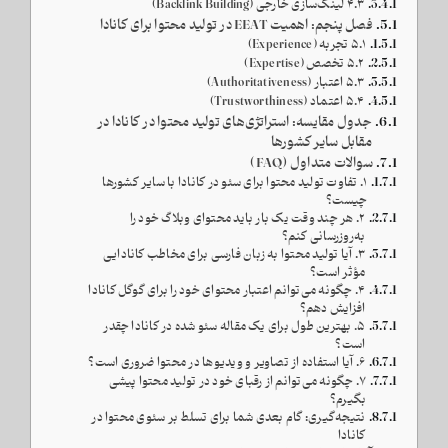
۴.۳ لینک‌سازی خارجی (Backlink Building)
فصل پنجم: اهمیت EEAT در تولید محتوا برای کانادا
۵.۱ تجربه (Experience)
۵.۲ تخصص (Expertise)
۵.۳ اعتبار (Authoritativeness)
۵.۴ اعتماد (Trustworthiness)
جدول مقایسه: استراتژی‌های تولید محتوا در کانادا در
مقابل سایر کشورها
سوالات متداول (FAQ)
۱. تفاوت تولید محتوا برای سئو در کانادا با سایر کشورها
چیست؟
۲. هر چند وقت یک بار باید محتوای وبلاگ خود را
به‌روزرسانی کنم؟
۳. آیا تولید محتوا به زبان فارسی برای مخاطب کانادایی
مؤثر است؟
۴. چگونه می‌توانم اعتبار محتوای خود را برای گوگل کانادا
افزایش دهم؟
۵. بهترین طول برای یک مقاله سئو شده در کانادا چقدر
است؟
۶. آیا استفاده از تصاویر و ویدیوها در محتوا ضروری است؟
۷. چگونه می‌توانم از رقبای خود در تولید محتوا پیشی
بگیرم؟
نتیجه‌گیری: گام بعدی شما برای تسلط بر سئوی محتوا در
کانادا