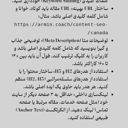
کلمات کلیدی (Keyword Stuffing) خودداری کنید.
ساختار URL بهینه:
URL مقاله باید کوتاه، خوانا و
شامل کلمه کلیدی اصلی باشد. مثال:
https://armin.coach/content-seo-
canada/
توضیحات متا (Meta Description):
توضیحی جذاب
و گیرا بنویسید که شامل کلمه کلیدی اصلی باشد و
کاربران را به کلیک ترغیب کند. طول آن باید بین ۱۴۰
تا ۱۶۰ کاراکتر باشد.
استفاده از هدرهای H2 و H3:
ساختار محتوا را با
استفاده از هدرهای سلسله‌مراتبی (H2، H3) منظم
کنید. هر هدر باید حاوی یک ایده اصلی باشد.
لینک‌سازی داخلی:
حداقل به ۳ صفحه دیگر از سایت
خود (مثل صفحه خدمات، مقاله مرتبط یا صفحه
تماس) لینک دهید. از انکرتکست (Anchor Text)
طبیعی استفاده کنید.