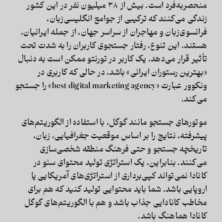
منحصربه‌فرد است. بیش از ۳۸ میلیون نفر در این کشور
زندگی می‌کنند که ترکیبی از جوامع انگلیسی‌زبان،
فرانسوی‌زبان و مهاجران از سراسر جهان، از جمله ایرانیان،
هستند. این تنوع، رفتار جستجوی کاربران را به شدت تحت
تأثیر قرار می‌دهد. یک کاربر در تورنتو ممکن است به دنبال
«بهترین رستوران ایرانی» باشد، در حالی که کاربری در
ونکوور عبارت «best digital marketing agency» را جستجو
می‌کند.
موتورهای جستجو مانند گوگل، با استفاده از الگوریتم‌های
پیشرفته، نتایج را بر اساس موقعیت جغرافیایی، زبان،
تاریخچه جستجو و حتی فرهنگ منطقه شخصی‌سازی
می‌کنند. بنابراین، یک استراتژی
تولید محتوای سئو در
کانادا
نمی‌تواند کپی‌برداری از استراتژی‌های آمریکایی یا
اروپایی باشد. شما باید محتوایی تولید کنید که هم برای
مخاطب کانادایی جذاب باشد و هم با الگوریتم‌های گوگل
کانادا هماهنگ باشد.