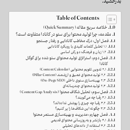
بدرخشید.
Table of Contents
خلاصه سریع مقاله (Quick Summary)
مقدمه: چرا تولید محتوا برای سئو در کانادا متفاوت است؟
فصل اول: درک مخاطب کانادایی و رفتار جستجو
۱.۱ تحلیل کلمات کلیدی با رویکرد کانادایی
۱.۲ زبان و فرهنگ: دو رکن اساسی
فصل دوم: استراتژی تولید محتوای سئو شده برای گوگل
کانادا
۲.۱ تدوین تقویم محتوایی (Content Calendar)
۲.۲ تولید محتوای عمیق و ارزشمند (Pillar Content)
۲.۳ بهینه‌سازی سئوی داخلی (On-Page SEO)
۲.۴ تولید محتوای چندرسانه‌ای
فصل سوم: تحلیل شکاف محتوا (Content Gap Analysis)
۳.۱ رقبا چه می‌گویند؟
۳.۲ رقبا چه چیزی را پوشش نداده‌اند؟
۳.۳ چگونه این شکاف‌ها را پر کنیم؟
فصل چهارم: مدیریت و بهینه‌سازی مستمر محتوا
۴.۱ بازنشر و به‌روزرسانی محتوای قدیمی
۴.۲ استفاده از داده‌های تحلیلی